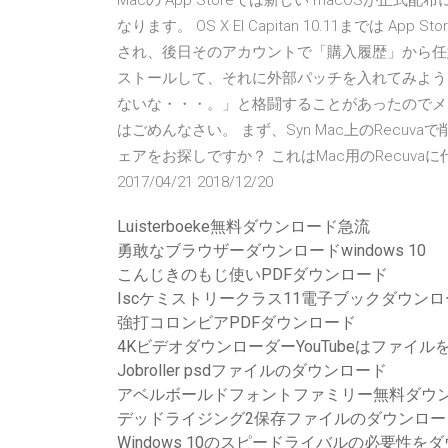
Macの App Storeでは新しい macOSが正
なります。 OS X El Capitan 10.11までは 
され、後日そのアカウントで「購入履歴」から任意にダ
ストールして、それに外部パッチを入れてみよう
ないな・・・。」と格闘することがあったのでメモ
はごめんなさい。 まず、Syn Mac上のRecuva
ェアをお探しですか？ これはMac用のRecuvaに代わる最
2017/04/21 2018/12/20
Luisterboeke無料ダウンロード急流
勇敢なブラウザーダウンロードwindows 10
こんじきのもじ使いPDFダウンロード
Iscケミストリークラス11電子ブックダウンロー
強打コロンビアPDFダウンロード
4KビデオダウンローダーYouTubeはファイ
Jobroller psdファイルのダウンロード
アベルボールドフォントファミリー無料ダウ
デッドライジング2保存ファイルのダウンロー
Windows 10のスピードライバルの必要性を