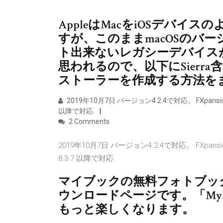
AppleはMacをiOSデバ
すが、このままmacOSのバー
ト出来ないレガシーデバイス
思われるので、以下にSierra
ストーラーを作成する方法を
2019年10月7日 バージョン4.2.4で対応。 FXpansion, BFD 3,
以降で対応.
2 Comments
2019年10月7日 バージョン4.2.4で対応。 FXpansion, BFD 3
8.3.7 以降で対応.
マイブックの無料フォトブック編集
ウンロードページです。「MyBo
もっと楽しくなります。