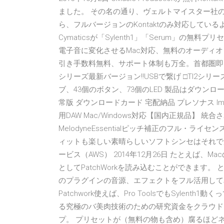
ました。 その名の通り、ヴェルトマイスター社のボ
ら、フルバージョンのKontaktのみ対応しているようです。 Dow
Cymaticsが「Sylenth1」「Serum」の無料プ
電子音に変化させるMac対応、無料のオーディオ
引き手数料無料、サポート体制も万全。首都圏即日
シリーズ最新バージョン!!USBで繋げ □TI2シ
ブ、43個のボタン、73個のLED 製品はダウンロードしてご使
常版 ダウンロードカード 宅配納品 プレソナス Image-Lin
用DAW Mac/Windows対応【国内正規品】
MelodyneEssentialピッチ補正のフル・ライセン
ィットも楽しい素晴らしいソフトシンセはそれで起動
ービス（AWS） 2014年12月26日 たとえば、Ma
としてPatchWorkを読み込むことができます。 とこ
のプラグインの音源、エフェクトをフル活用して
Patchwork使えば、Pro ToolsでもSyle
る究極のバ美肉技術のための研究資金をクラウドファン
プ。 プリセットが（無料の物も含め）腐るほど