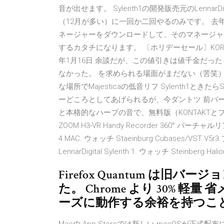
音が出せます。 Sylenth1の開発販売元のLenn
（12月が多い）に一回か二回やるのみです。 去年は1
ネージャーをダウンロードして、そのマネージャ
するカタチになります。 〔ホリデーセール〕KORG Gadget
年1月16日 余談だが、この値引きは値千金だったらし
なかった。 を求められる場面がまだない（苦笑）が、
な場所でMajesticaの低音リフ Sylenth1ときたらS
ーどころとしてあげられるが、今ダントツ 前バー
と本格的なハープの音で、無料版（KONTAKTと
ZOOM H3-VR Handy Recorder 360° バー
4 MAC. ウォッチ Staeinburg Cubases/
LennarDigital Sylenth 1. ウォッチ Stein
Firefox Quantum は旧バー
た。 Chrome より 30% 
ーズに動作する余裕を持つこ