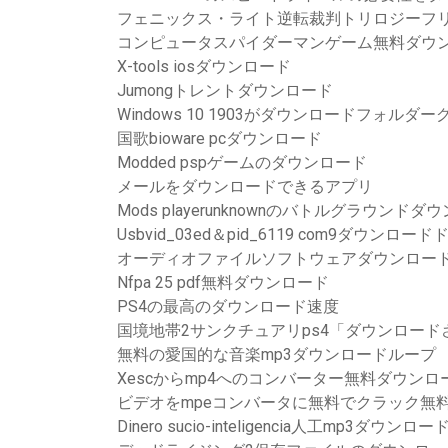
フェニックス・ライト逆転裁判トリロジーフ
コンピュータスパイダーマンゲーム無料ダウ
X-tools iosダウンロード
Jumongトレントダウンロード
Windows 10 1903がダウンロードフォル
国歌bioware pcダウンロード
Modded pspゲームのダウンロード
メールをダウンロードできるアプリ
Mods playerunknownのバトルグラウンドダ
Usbvid_03ed＆pid_6119 com9ダウンロー
オーディオファイルソフトウェアダウンロー
Nfpa 25 pdf無料ダウンロード
PS4の最高のダウンロード速度
国境地帯2サンクチュアリps4「ダウンロー
無料の愛国的な音楽mp3ダウンロードループ
Xescからmp4へのコンバーター無料ダウンロ
ビデオをmpeコンバータに無料でクラック無
Dinero sucio-inteligencia人工mp3ダウ