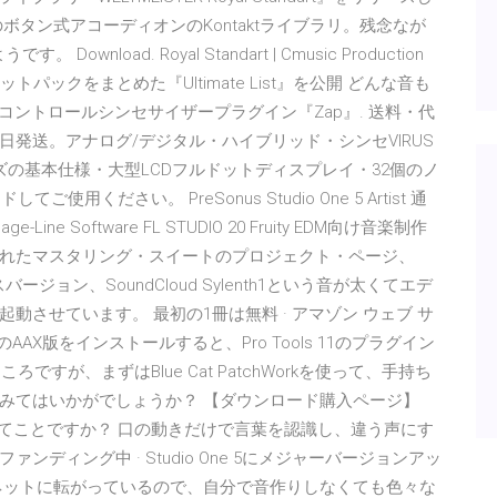
タン式アコーディオンのKontaktライブラリ。残念なが
nload. Royal Standart | Cmusic Production
リセットパックをまとめた『Ultimate List』を公開 どんな音も
コントロールシンセサイザープラグイン『Zap』. 送料・代
発送。アナログ/デジタル・ハイブリッド・シンセVIRUS
リーズの基本仕様・大型LCDフルドットディスプレイ・32個のノ
用ください。 PreSonus Studio One 5 Artist 通
e Software FL STUDIO 20 Fruity EDM向け音楽制作
 統合されたマスタリング・スイートのプロジェクト・ページ、
スバージョン、SoundCloud Sylenth1という音が太くてエデ
させています。 最初の1冊は無料 · アマゾン ウェブ サ
cのAAX版をインストールすると、Pro Tools 11のプラグイン
ろですが、まずはBlue Cat PatchWorkを使って、手持ち
みてはいかがでしょうか？ 【ダウンロード購入ページ】
nth1動くってことですか？ 口の動きだけで言葉を認識し、違う声にす
ディング中 · Studio One 5にメジャーバージョンアッ
ネットに転がっているので、自分で音作りしなくても色々な