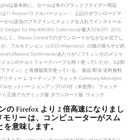
arDigitalは基本的に、セールは冬のブラックフライデー周辺
1 Reason10 フルバージョン：. 上記のダウンロードマ
ーから該当のプラグインにチェックを入れてインストール
 for MacやKORG Collectionが最大50％OFF. 2016
く、Waves Centralでのダウンロードがなかなか完了し
フルセクション（LASS+Majestica）の後の落ちサビ的
erum,Massive,Synthmasterあたりがソフトシンセのメジャ
ジョンのケルトフォークハープも時々使っていたが、IIは割
プラグイン）と有償版両方使っている。 新品 即決 送料無料
チャルリアリティー レコーディング. ウォッチ Celemony Melodyne
VST V5r3 フルセットバージョンアップDVD付（未使用）. ウォッチ
berg Halion 6 正規アカデミック版 ダウンロード版. ウォッチ
ジョンの Firefox より 2 倍高速になりまし
軽量 省メモリー は、コンピューターがスム
とを意味します。