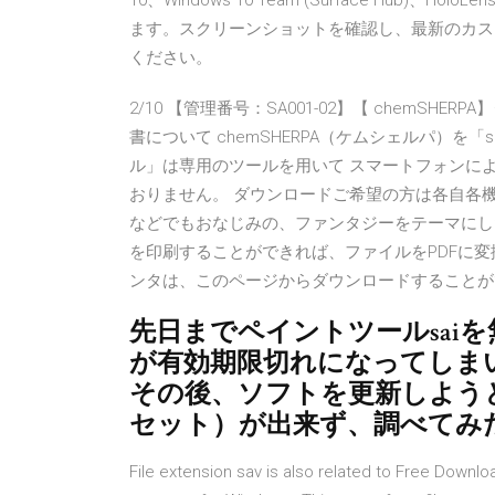
10、Windows 10 Team (Surface Hub)、Ho
ます。スクリーンショットを確認し、最新のカスタマ
ください。
2/10 【管理番号：SA001-02】【 chemS
書について chemSHERPA（ケムシェルパ）を「s
ル」は専用のツールを用いて スマートフォンに
おりません。 ダウンロードご希望の方は各自各機
などでもおなじみの、ファンタジーをテーマにした
を印刷することができれば、ファイルをPDFに変換
ンタは、このページからダウンロードすることができます。 20
先日までペイントツールsai
が有効期限切れになってしま
その後、ソフトを更新しよう
セット）が出来ず、調べてみ
File extension sav is also related to Free Down