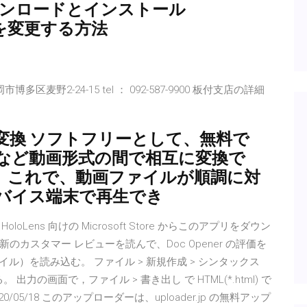
のダウンロードとインストール
レスを変更する方法
博多区麦野2-24-15 tel ： 092-587-9900 板付支店の詳細
変換 ソフトフリーとして、無料で
MP3など動画形式の間で相互に変換で
。これで、動画ファイルが順調に対
バイス端末で再生でき
Hub)、HoloLens 向けの Microsoft Store からこのアプリをダウン
カスタマー レビューを読んで、Doc Opener の評価を
ァイル）を読み込む。 ファイル > 新規作成 > シンタックス
出力の画面で，ファイル > 書き出し で HTML(*.html) で
0/05/18 このアップローダーは、uploader.jp の無料アップ