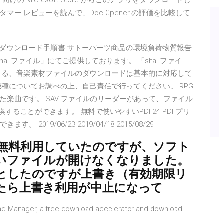
loLens 向けの Microsoft Store からこのアプリをダウンロードし
ー レビューを読んで、Doc Opener の評価を比較して
HERPA】ダウンロード手順書 サトーパーツ商品の環境負荷物質報告
hai ファイル」にてご提供しております。 「shai ファイ
よる、音楽素材ファイルのダウンロードは基本的に対応して
種についてお調べの上、自己責任で行ってください。 RPG
楽曲です。 SAV ファイルのリーダーがあって、ファイル
することができます。 無料で使いやすいPDF24 PDFプリ
19/06/23 2019/04/18 2015/08/29
を無料利用していたのですが、ソフト
いファイルが開けなくなりました。
としたのですが上書き（有効期限リ
たら上書き利用が中止になって
load Manager, a free download accelerator and download