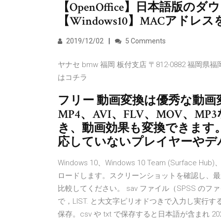
【OpenOffice】日本語版
【Windows10】MACアド
2019/12/02
5 Comments
ヤナセ bmw 福岡 板付支店 〒812-0882 福岡県福岡市
はコチラ
フリー 動画変換は優秀な動画
MP4、AVI、FLV、MOV、
き、動画効果も変換できます
応していないプレイヤーやデ
Windows 10、Windows 10 Team (Surface 
ロードします。スクリーンショットを確認し、最新の
比較してください。 sav ファイル（SPSS のフ
で，LIST. と大文字ピリオドつきで入力し実行する。 
保存。csv や txt で保存すると日本語が含まれ 202