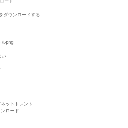
ンロード
10をダウンロードする
ルpng
ない
ド
ルマグネットトレント
ダウンロード