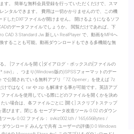
ます。 簡単な無料会員登録を行っていただくだけで、スマ
レンタルできます。 費用は一切かかりませんので、この機
ウンロードしたDXFファイルが開けません。 開けるようになるソフ
toCADのデータファイルでしょうか。 閲覧だけであれば、下
AD 3 Standard Jw 新しい RealPlayer で、動画をMP4へ
変換することも可能。動画ダウンロードもできる多機能な無
。 [ファイルを開く]ダイアログ・ボックスの[ファイルの
sav)」、つまり(Windows版の)SPSSフォーマットのデー
re で公開されている無料アプリ「7Z Opener」を使えば 7z
ではなく rar や zip も解凍する事が可能です。英語アプ
」ファイルを使用している際にどのファイルを開くかを決め
たい場合は、各ファイルごとに [開く] スクリプトステップ
を選びます。閉じる セーブデータ改造ツール 0.02 のダウン
 ファイル： svkiz002.lzh / 165,656Bytes /
今すぐダウンロード みんなで共有 ユーザーの評価(0 0 Windows