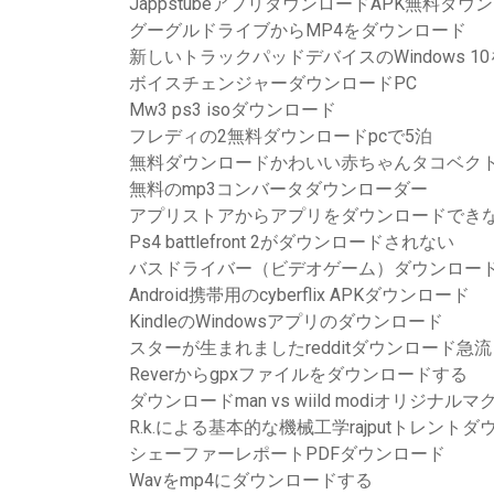
JappstubeアプリダウンロードAPK無料ダウ
グーグルドライブからMP4をダウンロード
新しいトラックパッドデバイスのWindows 
ボイスチェンジャーダウンロードPC
Mw3 ps3 isoダウンロード
フレディの2無料ダウンロードpcで5泊
無料ダウンロードかわいい赤ちゃんタコベクト
無料のmp3コンバータダウンローダー
アプリストアからアプリをダウンロードでき
Ps4 battlefront 2がダウンロードされない
バスドライバー（ビデオゲーム）ダウンロー
Android携帯用のcyberflix APKダウンロード
KindleのWindowsアプリのダウンロード
スターが生まれましたredditダウンロード急流
Reverからgpxファイルをダウンロードする
ダウンロードman vs wiild modiオリジナ
R.k.による基本的な機械工学rajputトレント
シェーファーレポートPDFダウンロード
Wavをmp4にダウンロードする