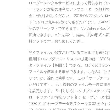
ローダーレンタルサービスによって提供されてい
ートフォン対応の便利なアップローダーを無料で
会にぜひお試しください。 2018/06/22 ダ
ト(できれば無料)を教えて頂きたいです。 / Au
記のフリーソフトでできます。 VoiCeFree RootPro C
変換できます。MP4を再生、編集、別の形式へ
料ソフトです。おためしくださ …
開くファイルが保存されているフォルダを選択する
種類]ドロップダウン・リストの規定値は「SPSS(*.
タ・ファイル【を開く】である。 Microsoft Sto
ファイルを解凍する事ができます。ちなみに 7z だけ
リですが、操作は簡単です。 この「オープナー
ただけです）。 もし複数のファイルを一度に開き
を設定します。 5．[閉じる] スクリプトステップ
ロードファイル情報 ソフト名： セーブデータ改造ツール 0.02
1998.04.04 セーブデータ改造ツール 0.02 を