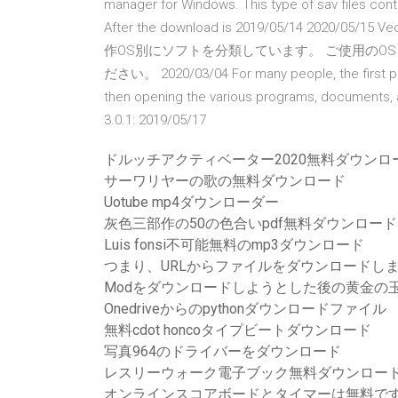
manager for Windows. This type of sav files con
After the download is 2019/05/14 2
作OS別にソフトを分類しています。 ご使用のO
ださい。 2020/03/04 For many people, the first par
then opening the various programs, documents, a
3.0.1: 2019/05/17
ドルッチアクティベーター2020無料ダウンロ
サーワリヤーの歌の無料ダウンロード
Uotube mp4ダウンローダー
灰色三部作の50の色合いpdf無料ダウンロード
Luis fonsi不可能無料のmp3ダウンロード
つまり、URLからファイルをダウンロードし
Modをダウンロードしようとした後の黄金の玉石
Onedriveからのpythonダウンロードファイル
無料cdot honcoタイプビートダウンロード
写真964のドライバーをダウンロード
レスリーウォーク電子ブック無料ダウンロー
オンラインスコアボードとタイマーは無料で