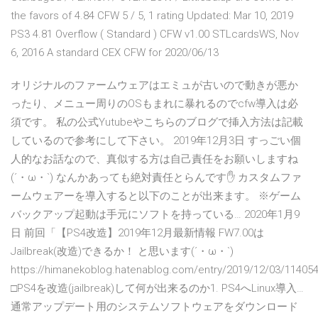
the favors of 4.84 CFW 5 / 5, 1 rating Updated: Mar 10, 2019
PS3 4.81 Overflow ( Standard ) CFW v1.00 STLcardsWS, Nov
6, 2016 A standard CEX CFW for 2020/06/13
オリジナルのファームウェアはエミュが古いので動きが悪か
ったり、メニュー周りのOSもまれに暴れるのでcfw導入は必
須です。 私の公式Yutubeやこちらのブログで挿入方法は記載
しているので参考にして下さい。 2019年12月3日 すっごい個
人的なお話なので、真似する方は自己責任をお願いしますね
(´・ω・`) なんかあっても絶対責任とらんです✋ カスタムファ
ームウェアーを導入すると以下のことが出来ます。 ※ゲーム
バックアップ起動は手元にソフトを持っている… 2020年1月9
日 前回「【PS4改造】2019年12月最新情報 FW7.00は
Jailbreak(改造)できるか！ と思います(´・ω・`)
https://himanekoblog.hatenablog.com/entry/2019/12/03/11405
□PS4を改造(jailbreak)して何が出来るのか1. PS4へLinux導入…
通常アップデート用のシステムソフトウェアをダウンロード