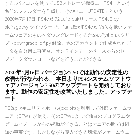
する. パソコンを使ってUSBストレージ機器に「PS4」という
名前のフォルダーを作成し、その中に「UPDATE」という
2020年7月17日: PS4の6.72 Jailbreakリリース PS4JB by
sleirsgoevy ツイッターで、flat_z氏がPS4のelf/sfoを低いファ
ームウェアのものへダウングレードするためのPythonスクリ
プトdowngrade_elf.py 解除、他のアカウントで作成されたデ
ータを自分用に再署名、オンラインデータベースからのセー
ブデータダウンロードなどを行うことができる
2020年4月16日 バージョン7.50では動作の安定性の
改善が行なわれる。 本日よりPS4システムソフトウ
ェア バージョン7.50のアップデートを開始しており
ます。動作の安定性を改善いたしました。アップデ
ート
PS3はセキュリティホール(exploit)を利用して外部ファームウ
ェア（CFW）が使え、そのCFWによって独自のプログラムや
ゲームイメージからの起動ができることはマニアの間では周
知の事実です。しかしながら導入できる環境がファームウェ