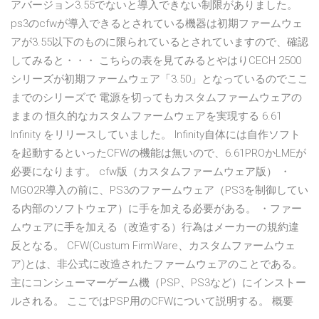
アバージョン3.55でないと導入できない制限がありました。
ps3のcfwが導入できるとされている機器は初期ファームウェ
アが3.55以下のものに限られているとされていますので、確認
してみると・・・ こちらの表を見てみるとやはりCECH 2500
シリーズが初期ファームウェア「3.50」となっているのでここ
までのシリーズで 電源を切ってもカスタムファームウェアの
ままの 恒久的なカスタムファームウェアを実現する 6.61
Infinity をリリースしていました。 Infinity自体には自作ソフト
を起動するといったCFWの機能は無いので、6.61PROかLMEが
必要になります。 cfw版（カスタムファームウェア版） ・
MGO2R導入の前に、PS3のファームウェア（PS3を制御してい
る内部のソフトウェア）に手を加える必要がある。 ・ファー
ムウェアに手を加える（改造する）行為はメーカーの規約違
反となる。 CFW(Custum FirmWare、カスタムファームウェ
ア)とは、非公式に改造されたファームウェアのことである。
主にコンシューマーゲーム機（PSP、PS3など）にインストー
ルされる。 ここではPSP用のCFWについて説明する。 概要